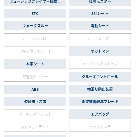
ミュージックプレイヤー接続可
後席モニター
ETC
3列シート
ウォークスルー
電動シート
シートエアコン
シートヒーター
フルフラットシート
オットマン
本革シート
アイドリングストップ
障害物センサー
クルーズコントロール
ABS
横滑り防止装置
盗難防止装置
衝突被害軽減ブレーキ
パーキングアシスト
エアバッグ
LEDヘッドライト
バックカメラ