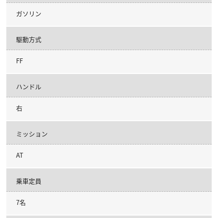
ガソリン
駆動方式
FF
ハンドル
右
ミッション
AT
乗車定員
7名