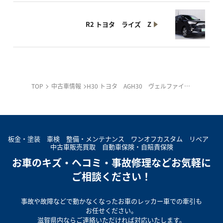
R2 トヨタ ライズ Z
TOP
中古車情報
H30 トヨタ AGH30 ヴェルファイア 2.4Z Gエディション
板⾦・塗装 ⾞検
整備・メンテナンス
ワンオフカスタム
リペア
中古⾞販売買取
⾃動⾞保険・⾃賠責保険
お⾞のキズ・ヘコミ・事故修理など
お気軽に
ご相談ください！
事故や故障などで
動かなくなったお⾞の
レッカー⾞での牽引も
お任せください。
滋賀県内なら
ご連絡いただければ
対応いたします。