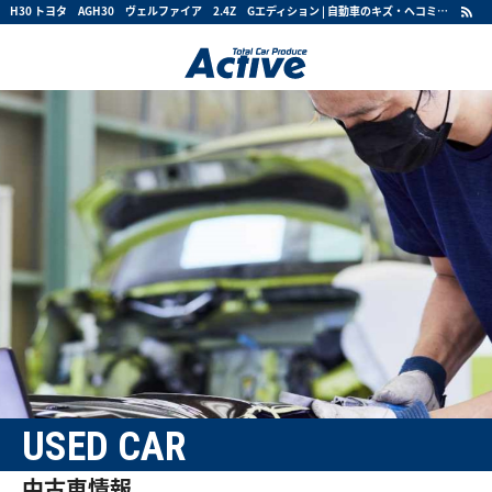
H30 トヨタ AGH30 ヴェルファイア 2.4Z Gエディション | 自動車のキズ・ヘコミ・事故修理・板金塗装・整備・修理・カスタムならActive
USED CAR
中古車情報