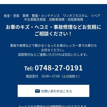
板⾦・塗装 ⾞検
整備・メンテナンス
ワンオフカスタム
リペア
中古⾞販売買取
⾃動⾞保険・⾃賠責保険
お⾞のキズ・ヘコミ・事故修理など
お気軽に
ご相談ください！
事故や故障などで
動かなくなったお⾞の
レッカー⾞での牽引も
お任せください。
滋賀県内なら
ご連絡いただければ
対応いたします。
0748-27-0191
Tel:
電話受付 10:00～17:00（土日祝除く）
お問い合わせはこちら
メールでのお問合せは24時間受けつけております。